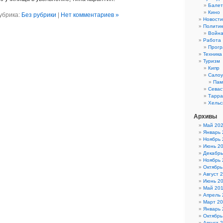
Балет
Кино
убрика:
Без рубрики
|
Нет комментариев »
Новости
Полити
Войн
Работа
Прогр
Техника
Туризм
Кипр
Салоу
Пам
Севас
Тарра
Хельс
Архивы
Май 20
Январь 
Ноябрь 
Июнь 2
Декабрь
Ноябрь 
Октябрь
Август 
Июнь 2
Май 20
Апрель 
Март 2
Январь 
Октябрь
Август 