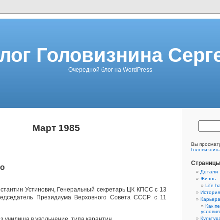
лог Головизнина Серг
Очередной блог на WordPress
Март 1985
Вы просмат
Головизнин
Страниц
ко
Детали
Жизнь
Life h
стантин Устинович, Генеральный секретарь ЦК КПСС с 13
История
едседатель Президиума Верховного Совета СССР с 11
Карьер
Как п
условия
з училища в увольнение, типа карантин.
Культур