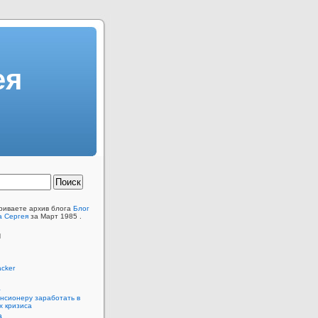
ея
риваете архив блога
Блог
а Сергея
за Март 1985 .
ы
acker
а
енсионеру заработать в
х кризиса
а