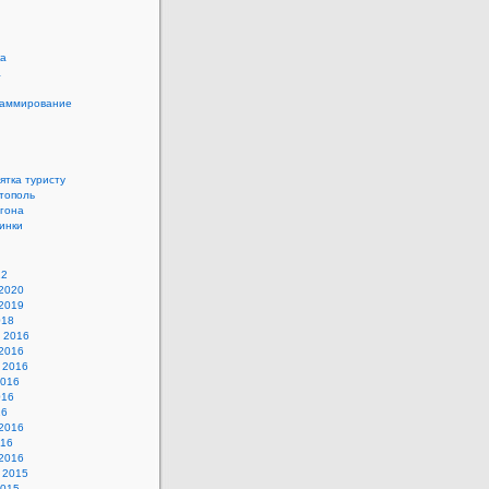
ка
а
аммирование
ятка туристу
тополь
гона
инки
22
2020
2019
018
 2016
2016
 2016
2016
016
16
2016
016
2016
 2015
2015