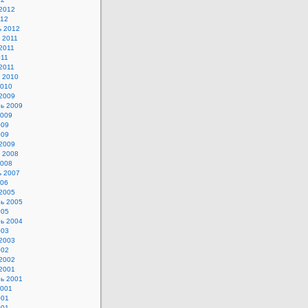
2012
012
ь 2012
 2011
2011
011
2011
 2010
2010
2009
ь 2009
2009
009
009
2009
 2008
2008
ь 2007
006
2005
ь 2005
005
ь 2004
003
2003
002
2002
2001
ь 2001
2001
001
001