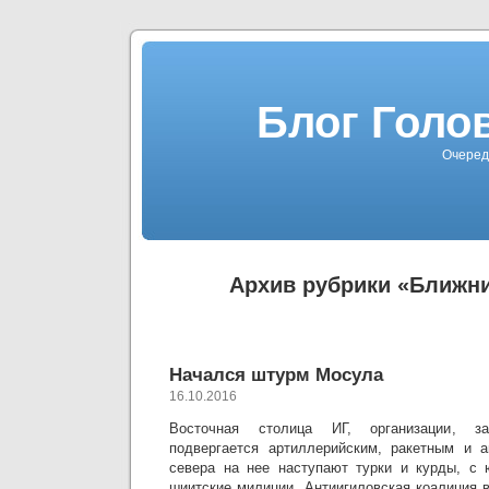
Блог Голо
Очеред
Архив рубрики «Ближни
Начался штурм Мосула
16.10.2016
Восточная столица ИГ, организации, з
подвергается артиллерийским, ракетным и
севера на нее наступают турки и курды, с 
шиитские милиции. Антиигиловская коалиция в